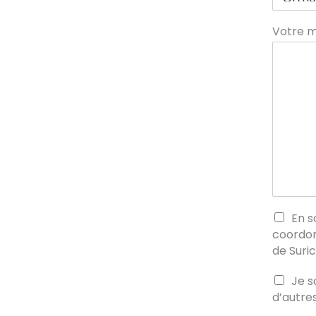
Votre 
En s
coordon
de Suri
Je s
d’autres